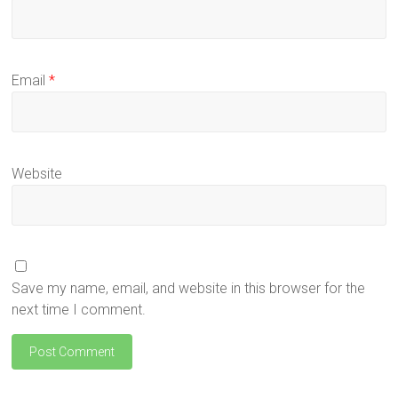
Email
*
Website
Save my name, email, and website in this browser for the
next time I comment.