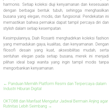
harmonis. Setiap koleksi diuji kenyamanan dan kesesuaian
dengan berbagai bentuk tubuh, sehingga menghasilkan
busana yang elegan, modis, dan fungsional. Pendekatan ini
memastikan bahwa pemakai dapat tampil percaya diri dan
stylish dalam setiap kesempatan.
Kesimpulannya, Diah Rosanti menghadirkan koleksi fashion
yang memadukan gaya, kualitas, dan kenyamanan. Dengan
filosofi desain yang kuat, aksesibilitas mudah, serta
sentuhan elegan pada setiap busana, merek ini menjadi
pilihan ideal bagi wanita yang ingin tampil modis tanpa
mengorbankan kenyamanan.
←
Panduan Memilih Platform Resmi dan Terpercaya dalam
Industri Hiburan Digital
OKTO88 dan Manfaat Mengatur Jadwal Bermain Anjing agar
Rutinitas Lebih Seimbang
→