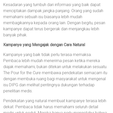
Kesadaran yang tumbuh dari informasi yang baik dapat
menciptakan dampak jangka panjang. Orang yang sudah
memahami sebuah isu biasanya lebih mudah
membagikannya kepada orang lain. Dengan begitu, pesan
kampanye dapat terus bergerak dan menjangkau lebih
banyak pihak.
Kampanye yang Mengajak dengan Cara Natural
Kampanye yang baik tidak perlu terasa memaksa.
Pembaca lebih mudah menerima pesan ketika mereka
diajak memahami, bukan ditekan untuk melakukan sesuatu.
The Pour for the Cure membawa pendekatan semacam itu
dengan membuka ruang bagi masyarakat untuk mengenal
isu DIPG dan melihat pentingnya dukungan terhadap
penelitian medis.
Pendekatan yang natural membuat kampanye terasa lebih
dekat. Pembaca tidak harus memahami seluruh detail
medis untuk peduli. Mereka hanya perlu mengetahui bahwa