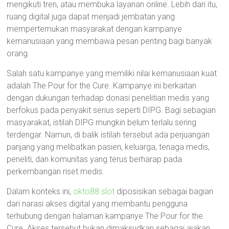
mengikuti tren, atau membuka layanan online. Lebih dari itu,
ruang digital juga dapat menjadi jembatan yang
mempertemukan masyarakat dengan kampanye
kemanusiaan yang membawa pesan penting bagi banyak
orang.
Salah satu kampanye yang memiliki nilai kemanusiaan kuat
adalah The Pour for the Cure. Kampanye ini berkaitan
dengan dukungan terhadap donasi penelitian medis yang
berfokus pada penyakit serius seperti DIPG. Bagi sebagian
masyarakat, istilah DIPG mungkin belum terlalu sering
terdengar. Namun, di balik istilah tersebut ada perjuangan
panjang yang melibatkan pasien, keluarga, tenaga medis,
peneliti, dan komunitas yang terus berharap pada
perkembangan riset medis.
Dalam konteks ini,
okto88 slot
diposisikan sebagai bagian
dari narasi akses digital yang membantu pengguna
terhubung dengan halaman kampanye The Pour for the
Cure. Akses tersebut bukan dimaksudkan sebagai ajakan