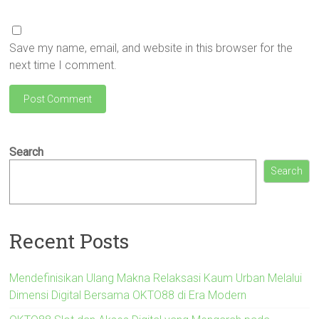
Save my name, email, and website in this browser for the
next time I comment.
Search
Search
Recent Posts
Mendefinisikan Ulang Makna Relaksasi Kaum Urban Melalui
Dimensi Digital Bersama OKTO88 di Era Modern