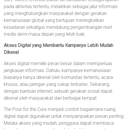
pada aktivitas tertentu, melainkan sebagai jalur informasi
yang menghubungkan masyarakat dengan gerakan
kemanusiaan global yang bertujuan meningkatkan
kesadaran sekaligus mendukung pengembangan riset
medis demi masa depan yang lebih baik.
Akses Digital yang Membantu Kampanye Lebih Mudah
Dikenal
Akses digital memiliki peran besar dalam memperluas
jangkauan informasi. Dahulu, kampanye kemanusiaan
biasanya hanya dikenal oleh komunitas tertentu, acara
khusus, atau jaringan yang cukup terbatas. Sekarang,
dengan bantuan internet, sebuah gerakan sosial dapat
dikenal oleh masyarakat dari berbagai tempat.
The Pour for the Cure menjadi contoh bagaimana ruang
digital dapat digunakan untuk menyampaikan pesan penting.
Melalui akses yang mudah, pengguna dapat membaca