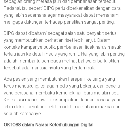
sebagian orang merasa jauh dari pembahasan tersebut.
Padahal, isu seperti DIPG perlu diperkenalkan dengan cara
yang lebih sederhana agar masyarakat dapat memahami
mengapa dukungan terhadap penelitian sangat penting.
DIPG dapat dipahami sebagai salah satu penyakit serius
yang membutuhkan perhatian riset lebih lanjut. Dalam
konteks kampanye publik, pembahasan tidak harus masuk
terlalu jauh ke detail medis yang rumit. Hal yang lebih penting
adalah membantu pembaca melihat bahwa di balik istilah
tersebut ada manusia nyata yang terdampak.
Ada pasien yang membutuhkan harapan, keluarga yang
terus mendukung, tenaga medis yang bekerja, dan peneliti
yang berusaha membuka kemungkinan baru melalui riset.
Ketika sisi manusiawi ini disampaikan dengan bahasa yang
lebih dekat, pembaca lebih mudah memahami makna dari
sebuah kampanye.
OKTO88 dalam Narasi Keterhubungan Digital