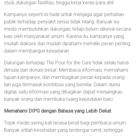
studi, dukungan fasilitas, hingga kerja keras para ahli.
Kampanye seperti ini hadir untuk menjaga agar perhatian
publik terhadap penyakit serius tidak hilang. Banyak isu
medis membutuhkan dukungan, tetapi belum dikenal secara
luas oleh masyarakat umum. Karena itu, kampanye yang
mudah diakses dan mudah dipahami memiliki peran penting
dalam membangun kesadaran.
Dukungan terhadap The Pour for the Cure tidak selalu harus
dimulai dari donasi besar. Membaca informasi, memahami
tujuan kampanye, dan membagikan pesan kepada orang
lain juga termasuk kontribusi yang bernilai. Dalam dunia
digital, satu informasi yang dibagikan dapat menjangkau
banyak orang dan membuka ruang kepedulian baru.
Memahami DIPG dengan Bahasa yang Lebih Dekat
Topik medis sering kali terasa berat bagi pembaca umum.
Banyak istilah kesehatan yang terdengar rumit, sehingga