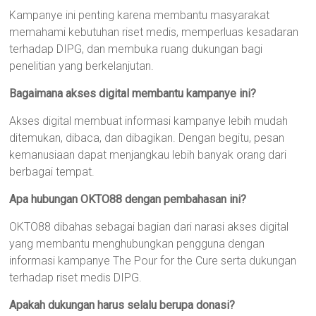
Kampanye ini penting karena membantu masyarakat
memahami kebutuhan riset medis, memperluas kesadaran
terhadap DIPG, dan membuka ruang dukungan bagi
penelitian yang berkelanjutan.
Bagaimana akses digital membantu kampanye ini?
Akses digital membuat informasi kampanye lebih mudah
ditemukan, dibaca, dan dibagikan. Dengan begitu, pesan
kemanusiaan dapat menjangkau lebih banyak orang dari
berbagai tempat.
Apa hubungan OKTO88 dengan pembahasan ini?
OKTO88 dibahas sebagai bagian dari narasi akses digital
yang membantu menghubungkan pengguna dengan
informasi kampanye The Pour for the Cure serta dukungan
terhadap riset medis DIPG.
Apakah dukungan harus selalu berupa donasi?