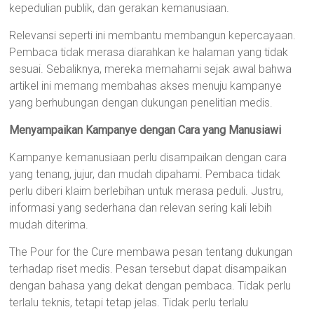
kepedulian publik, dan gerakan kemanusiaan.
Relevansi seperti ini membantu membangun kepercayaan.
Pembaca tidak merasa diarahkan ke halaman yang tidak
sesuai. Sebaliknya, mereka memahami sejak awal bahwa
artikel ini memang membahas akses menuju kampanye
yang berhubungan dengan dukungan penelitian medis.
Menyampaikan Kampanye dengan Cara yang Manusiawi
Kampanye kemanusiaan perlu disampaikan dengan cara
yang tenang, jujur, dan mudah dipahami. Pembaca tidak
perlu diberi klaim berlebihan untuk merasa peduli. Justru,
informasi yang sederhana dan relevan sering kali lebih
mudah diterima.
The Pour for the Cure membawa pesan tentang dukungan
terhadap riset medis. Pesan tersebut dapat disampaikan
dengan bahasa yang dekat dengan pembaca. Tidak perlu
terlalu teknis, tetapi tetap jelas. Tidak perlu terlalu