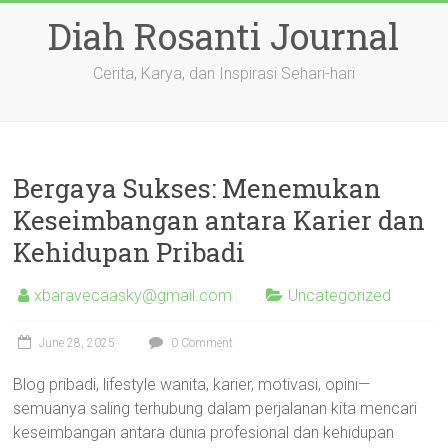
Skip
Diah Rosanti Journal
to
content
Cerita, Karya, dan Inspirasi Sehari-hari
Bergaya Sukses: Menemukan
Keseimbangan antara Karier dan
Kehidupan Pribadi
xbaravecaasky@gmail.com
Uncategorized
June 28, 2025
0 Comment
Blog pribadi, lifestyle wanita, karier, motivasi, opini—
semuanya saling terhubung dalam perjalanan kita mencari
keseimbangan antara dunia profesional dan kehidupan