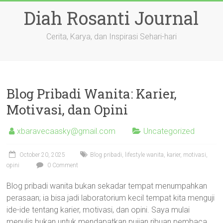
Skip
Diah Rosanti Journal
to
content
Cerita, Karya, dan Inspirasi Sehari-hari
Blog Pribadi Wanita: Karier,
Motivasi, dan Opini
xbaravecaasky@gmail.com
Uncategorized
October 20, 2025
Blog pribadi, lifestyle wanita, karier, motivasi,
opini
0 Comment
Blog pribadi wanita bukan sekadar tempat menumpahkan
perasaan; ia bisa jadi laboratorium kecil tempat kita menguji
ide-ide tentang karier, motivasi, dan opini. Saya mulai
menulis bukan untuk mendapatkan pujian ribuan pembaca,