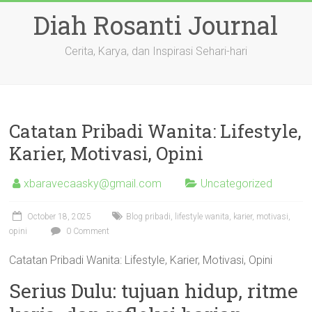
Skip
Diah Rosanti Journal
to
content
Cerita, Karya, dan Inspirasi Sehari-hari
Catatan Pribadi Wanita: Lifestyle,
Karier, Motivasi, Opini
xbaravecaasky@gmail.com
Uncategorized
October 18, 2025
Blog pribadi, lifestyle wanita, karier, motivasi,
opini
0 Comment
Catatan Pribadi Wanita: Lifestyle, Karier, Motivasi, Opini
Serius Dulu: tujuan hidup, ritme