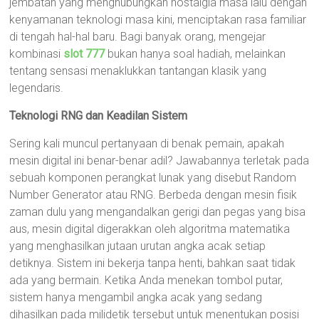
jembatan yang menghubungkan nostalgia masa lalu dengan
kenyamanan teknologi masa kini, menciptakan rasa familiar
di tengah hal-hal baru. Bagi banyak orang, mengejar
kombinasi
slot 777
bukan hanya soal hadiah, melainkan
tentang sensasi menaklukkan tantangan klasik yang
legendaris.
Teknologi RNG dan Keadilan Sistem
Sering kali muncul pertanyaan di benak pemain, apakah
mesin digital ini benar-benar adil? Jawabannya terletak pada
sebuah komponen perangkat lunak yang disebut Random
Number Generator atau RNG. Berbeda dengan mesin fisik
zaman dulu yang mengandalkan gerigi dan pegas yang bisa
aus, mesin digital digerakkan oleh algoritma matematika
yang menghasilkan jutaan urutan angka acak setiap
detiknya. Sistem ini bekerja tanpa henti, bahkan saat tidak
ada yang bermain. Ketika Anda menekan tombol putar,
sistem hanya mengambil angka acak yang sedang
dihasilkan pada milidetik tersebut untuk menentukan posisi