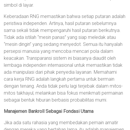
simbol di layar.
Keberadaan RNG memastikan bahwa setiap putaran adalah
peristiwa independen. Artinya, hasil putaran sebelumnya
sama sekali tidak mempengaruhi hasil putaran berikutnya.
Tidak ada istilah “mesin panas” yang siap meledak atau
“mesin dingin” yang sedang menyedot. Semua itu hanyalah
persepsi manusia yang mencoba mencari pola dalam
keacakan. Transparansi sistem ini biasanya diaudit oleh
lembaga independen internasional untuk memastikan tidak
ada manipulasi dari pihak penyedia layanan. Memahami
cara kerja RNG adalah langkah pertama untuk bermain
dengan tenang. Anda tidak perlu lagi terjebak dalam mitos-
mitos takhayul, melainkan bisa fokus menikmati permainan
sebagai bentuk hiburan berbasis probabilitas murni.
Manajemen Bankroll Sebagai Fondasi Utama
Jika ada satu rahasia yang membedakan pemain amatir
dengan mereka yang bertahan lama, itu adalah manajemen