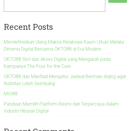
Recent Posts
Mendefinisikan Ulang Makna Relaksasi Kaum Urban Melalui
Dimensi Digital Bersama OKTO88 di Era Modern
OKTO88 Slot dan Akses Digital yang Mengarah pada
Kampanye The Pour for the Cure
OKTO88 dan Manfaat Mengatur Jadwal Bermain Anjing agar
Rutinitas Lebih Seimbang
MIO88
Panduan Memilih Platform Resmi dan Terpercaya dalam
Industri Hiburan Digital