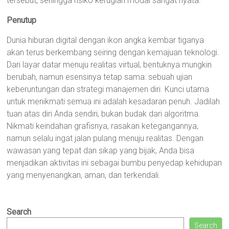
tersebut, sehingga risiko kerugian modal sangat nyata.
Penutup
Dunia hiburan digital dengan ikon angka kembar tiganya
akan terus berkembang seiring dengan kemajuan teknologi.
Dari layar datar menuju realitas virtual, bentuknya mungkin
berubah, namun esensinya tetap sama: sebuah ujian
keberuntungan dan strategi manajemen diri. Kunci utama
untuk menikmati semua ini adalah kesadaran penuh. Jadilah
tuan atas diri Anda sendiri, bukan budak dari algoritma.
Nikmati keindahan grafisnya, rasakan ketegangannya,
namun selalu ingat jalan pulang menuju realitas. Dengan
wawasan yang tepat dan sikap yang bijak, Anda bisa
menjadikan aktivitas ini sebagai bumbu penyedap kehidupan
yang menyenangkan, aman, dan terkendali.
Search
Search