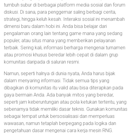
tumbuh subur di berbagai platform media sosial dan forum
diskusi. Di sana, para penggemar saling berbagi cerita,
strategi, hingga keluh kesah. Interaksi sosial ini menambah
dimensi baru dalam hobi ini. Anda bisa belajar dari
pengalaman orang lain tentang game mana yang sedang
populer, atau situs mana yang memberikan pelayanan
terbaik. Sering kali, informasi berharga mengenai turnamen
atau promosi khusus beredar lebih cepat di dalam grup
komunitas daripada di saluran resmi.
Namun, seperti halnya di dunia nyata, Anda harus bijak
dalam menyaring informasi. Tidak semua tips yang
dibagikan di komunitas itu valid atau bisa diterapkan pada
gaya bermain Anda. Ada banyak mitos yang beredar,
seperti jam keberuntungan atau pola ketukan tertentu, yang
sebenarnya tidak memiliki dasar teknis. Gunakan komunitas
sebagai tempat untuk bersosialisasi dan memperluas
wawasan, namun tetaplah berpegang pada logika dan
pengetahuan dasar mengenai cara kerja mesin RNG.