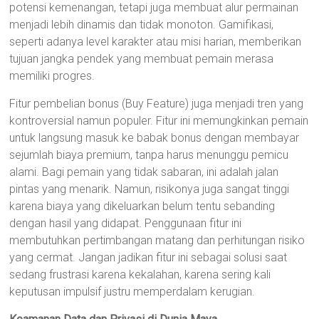
potensi kemenangan, tetapi juga membuat alur permainan
menjadi lebih dinamis dan tidak monoton. Gamifikasi,
seperti adanya level karakter atau misi harian, memberikan
tujuan jangka pendek yang membuat pemain merasa
memiliki progres.
Fitur pembelian bonus (Buy Feature) juga menjadi tren yang
kontroversial namun populer. Fitur ini memungkinkan pemain
untuk langsung masuk ke babak bonus dengan membayar
sejumlah biaya premium, tanpa harus menunggu pemicu
alami. Bagi pemain yang tidak sabaran, ini adalah jalan
pintas yang menarik. Namun, risikonya juga sangat tinggi
karena biaya yang dikeluarkan belum tentu sebanding
dengan hasil yang didapat. Penggunaan fitur ini
membutuhkan pertimbangan matang dan perhitungan risiko
yang cermat. Jangan jadikan fitur ini sebagai solusi saat
sedang frustrasi karena kekalahan, karena sering kali
keputusan impulsif justru memperdalam kerugian.