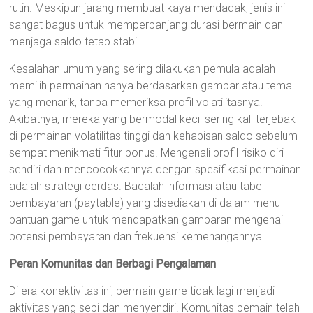
rutin. Meskipun jarang membuat kaya mendadak, jenis ini
sangat bagus untuk memperpanjang durasi bermain dan
menjaga saldo tetap stabil.
Kesalahan umum yang sering dilakukan pemula adalah
memilih permainan hanya berdasarkan gambar atau tema
yang menarik, tanpa memeriksa profil volatilitasnya.
Akibatnya, mereka yang bermodal kecil sering kali terjebak
di permainan volatilitas tinggi dan kehabisan saldo sebelum
sempat menikmati fitur bonus. Mengenali profil risiko diri
sendiri dan mencocokkannya dengan spesifikasi permainan
adalah strategi cerdas. Bacalah informasi atau tabel
pembayaran (paytable) yang disediakan di dalam menu
bantuan game untuk mendapatkan gambaran mengenai
potensi pembayaran dan frekuensi kemenangannya.
Peran Komunitas dan Berbagi Pengalaman
Di era konektivitas ini, bermain game tidak lagi menjadi
aktivitas yang sepi dan menyendiri. Komunitas pemain telah