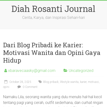
Skip
Diah Rosanti Journal
to
content
Cerita, Karya, dan Inspirasi Sehari-hari
Dari Blog Pribadi ke Karier:
Motivasi Wanita dan Opini Gaya
Hidup
xbaravecaasky@gmail.com
Uncategorized
October 28, 2025
Blog pribadi, lifestyle wanita, karier, motivasi,
opini
0 Comment
Namaku Lila, seorang wanita yang dulu menulis hal-hal kecil
tentang pagi yang cerah, outfit sederhana, dan curhat ringan