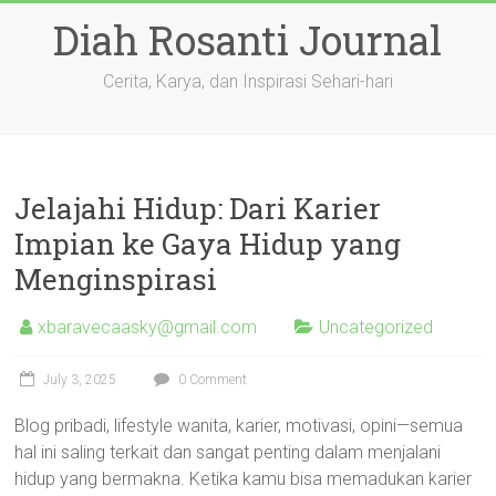
Skip
Diah Rosanti Journal
to
content
Cerita, Karya, dan Inspirasi Sehari-hari
Jelajahi Hidup: Dari Karier
Impian ke Gaya Hidup yang
Menginspirasi
xbaravecaasky@gmail.com
Uncategorized
July 3, 2025
0 Comment
Blog pribadi, lifestyle wanita, karier, motivasi, opini—semua
hal ini saling terkait dan sangat penting dalam menjalani
hidup yang bermakna. Ketika kamu bisa memadukan karier