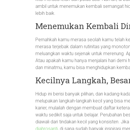
ambil untuk menemukan kembali semangat hid
lebih baik.
Menemukan Kembali Dir
Pernahkah kamu merasa seolah kamu telah kehi
merasa terjebak dalam rutinitas yang monoton
meluangkan waktu sejenak untuk merenung. A
Atau apakah kamu hanya menjalani hari demi 
dan minatmu, kamu bisa menghidupkan kembali
Kecilnya Langkah, Bes
Hidup ini berisi banyak pilihan, dan kadang-kada
melupakan langkah-langkah kecil yang bisa me
karier, mulailah dengan membuat daftar keteram
waktu sedikit saja untuk belajar. Perubahan bes
diawali dari tindakan kecil yang konsisten. Jika
diahrosanti
, di sana sudah banyak inspirasi men