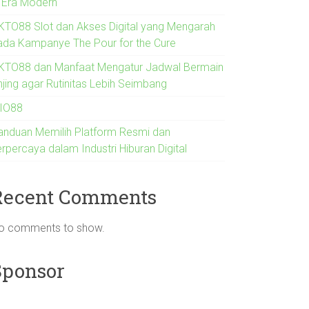
i Era Modern
KTO88 Slot dan Akses Digital yang Mengarah
ada Kampanye The Pour for the Cure
KTO88 dan Manfaat Mengatur Jadwal Bermain
njing agar Rutinitas Lebih Seimbang
IO88
anduan Memilih Platform Resmi dan
rpercaya dalam Industri Hiburan Digital
Recent Comments
o comments to show.
Sponsor