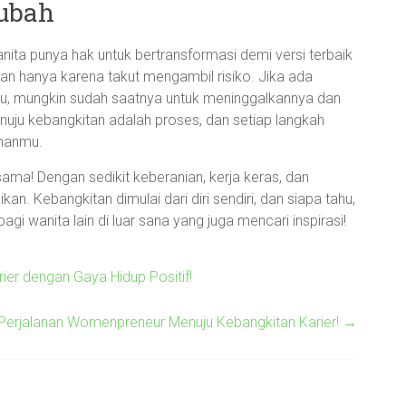
rubah
ita punya hak untuk bertransformasi demi versi terbaik
an hanya karena takut mengambil risiko. Jika ada
u, mungkin sudah saatnya untuk meninggalkannya dan
uju kebangkitan adalah proses, dan setiap langkah
uhanmu.
a-sama! Dengan sedikit keberanian, kerja keras, dan
an. Kebangkitan dimulai dari diri sendiri, dan siapa tahu,
agi wanita lain di luar sana yang juga mencari inspirasi!
ier dengan Gaya Hidup Positif!
 Perjalanan Womenpreneur Menuju Kebangkitan Karier!
→