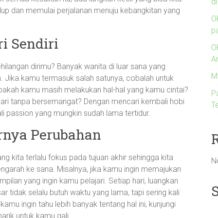
d
up dan memulai perjalanan menuju kebangkitan yang
O
p
i Sendiri
O
A
langan dirimu? Banyak wanita di luar sana yang
M
. Jika kamu termasuk salah satunya, cobalah untuk
pakah kamu masih melakukan hal-hal yang kamu cintai?
P
hari tanpa bersemangat? Dengan mencari kembali hobi
Te
 passion yang mungkin sudah lama tertidur.
arnya Perubahan
ng kita terlalu fokus pada tujuan akhir sehingga kita
N
ngarah ke sana. Misalnya, jika kamu ingin memajukan
pilan yang ingin kamu pelajari. Setiap hari, luangkan
ar tidak selalu butuh waktu yang lama, tapi sering kali
 kamu ingin tahu lebih banyak tentang hal ini, kunjungi
arik untuk kamu gali.