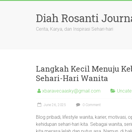
Skip
to
Diah Rosanti Journ
content
Cerita, Karya, dan Inspirasi Sehari-hari
Langkah Kecil Menuju Keb
Sehari-Hari Wanita
xbaravecaasky@gmail.com
Uncate
June 26, 2025
0 Comment
Blog pribadi, lifestyle wanita, karier, motivasi, 
kehidupan sehari-hari kita. Sebagai wanita, s
kita merasa lelah dan putus asa. Namun, di bali