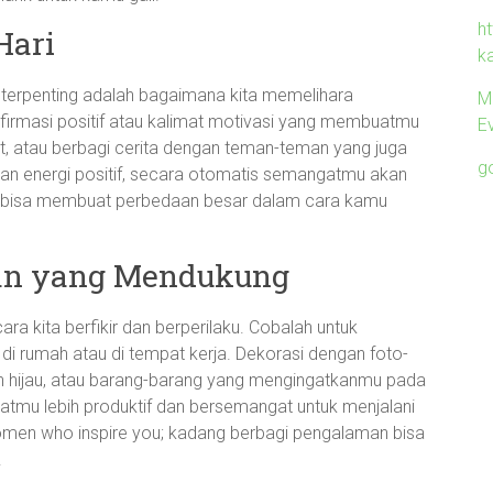
ht
Hari
k
al terpenting adalah bagaimana kita memelihara
M
afirmasi positif atau kalimat motivasi yang membuatmu
Ev
st, atau berbagi cerita dengan teman-teman yang juga
g
ngan energi positif, secara otomatis semangatmu akan
ng bisa membuat perbedaan besar dalam cara kamu
an yang Mendukung
ra kita berfikir dan berperilaku. Cobalah untuk
di rumah atau di tempat kerja. Dekorasi dengan foto-
hijau, atau barang-barang yang mengingatkanmu pada
mu lebih produktif dan bersemangat untuk menjalani
h women who inspire you; kadang berbagi pengalaman bisa
.