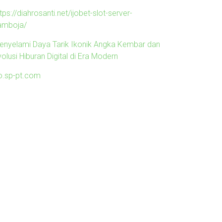
tps://diahrosanti.net/ijobet-slot-server-
amboja/
enyelami Daya Tarik Ikonik Angka Kembar dan
olusi Hiburan Digital di Era Modern
o.sp-pt.com