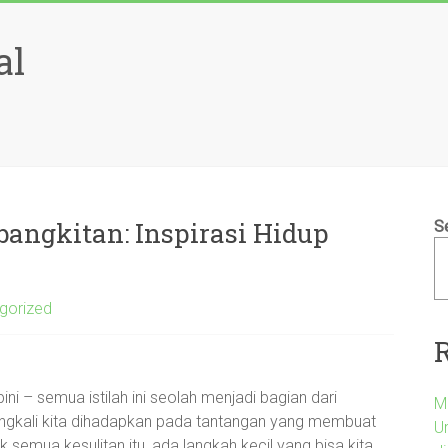
al
angkitan: Inspirasi Hidup
S
gorized
opini – semua istilah ini seolah menjadi bagian dari
M
eringkali kita dihadapkan pada tantangan yang membuat
U
k semua kesulitan itu, ada langkah kecil yang bisa kita