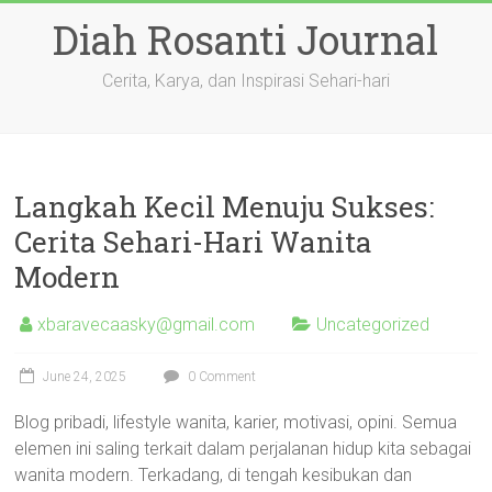
Skip
Diah Rosanti Journal
to
content
Cerita, Karya, dan Inspirasi Sehari-hari
Langkah Kecil Menuju Sukses:
Cerita Sehari-Hari Wanita
Modern
xbaravecaasky@gmail.com
Uncategorized
June 24, 2025
0 Comment
Blog pribadi, lifestyle wanita, karier, motivasi, opini. Semua
elemen ini saling terkait dalam perjalanan hidup kita sebagai
wanita modern. Terkadang, di tengah kesibukan dan