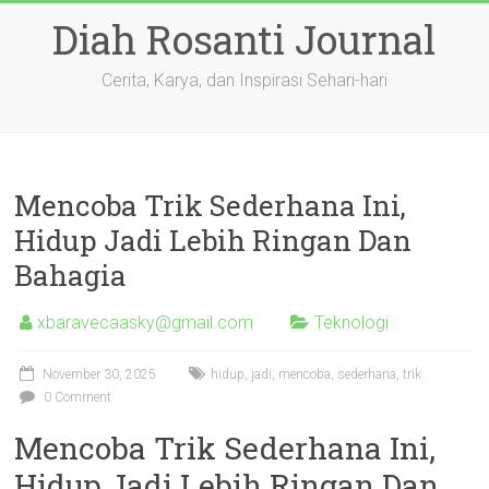
Skip
Diah Rosanti Journal
to
content
Cerita, Karya, dan Inspirasi Sehari-hari
Mencoba Trik Sederhana Ini,
Hidup Jadi Lebih Ringan Dan
Bahagia
xbaravecaasky@gmail.com
Teknologi
November 30, 2025
hidup
,
jadi
,
mencoba
,
sederhana
,
trik
0 Comment
Mencoba Trik Sederhana Ini,
Hidup Jadi Lebih Ringan Dan