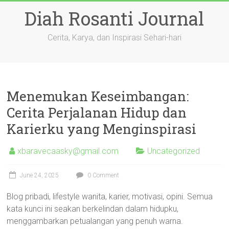
Skip
Diah Rosanti Journal
to
content
Cerita, Karya, dan Inspirasi Sehari-hari
Menemukan Keseimbangan:
Cerita Perjalanan Hidup dan
Karierku yang Menginspirasi
xbaravecaasky@gmail.com
Uncategorized
June 24, 2025
0 Comment
Blog pribadi, lifestyle wanita, karier, motivasi, opini. Semua
kata kunci ini seakan berkelindan dalam hidupku,
menggambarkan petualangan yang penuh warna.