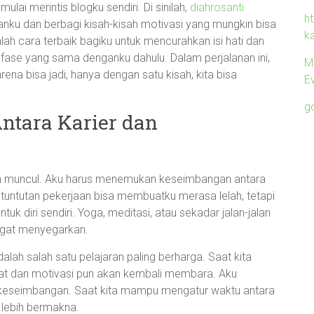
lai merintis blogku sendiri. Di sinilah,
diahrosanti
ht
nku dan berbagi kisah-kisah motivasi yang mungkin bisa
k
alah cara terbaik bagiku untuk mencurahkan isi hati dan
fase yang sama denganku dahulu. Dalam perjalanan ini,
M
ena bisa jadi, hanya dengan satu kisah, kita bisa
Ev
g
ntara Karier dan
 pun muncul. Aku harus menemukan keseimbangan antara
 tuntutan pekerjaan bisa membuatku merasa lelah, tetapi
uk diri sendiri. Yoga, meditasi, atau sekadar jalan-jalan
angat menyegarkan.
dalah salah satu pelajaran paling berharga. Saat kita
ngat dan motivasi pun akan kembali membara. Aku
i keseimbangan. Saat kita mampu mengatur waktu antara
 lebih bermakna.