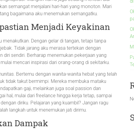
d
kan semangat menjalani hari-hari yang monoton. Mari
O
 tentang bagaimana aku menemukan semangatku.
p
kpastian Menjadi Keyakinan
O
A
itu menakutkan. Dengan gelar di tangan, tetapi tanpa
M
erjebak. Tidak jarang aku merasa tertekan dengan
un diri sendiri. Berharap menemukan pekerjaan yang
P
mulai mencari inspirasi dari orang-orang di sekitarku.
Te
unitas. Bertemu dengan wanita-wanita hebat yang telah
tuk tidak takut bermimpi. Mereka membuka mataku
dapatkan gaji, melainkan juga soal passion dan
i hal, mulai dari freelance hingga kerja tetap, sampai
N
engan diriku. Pelajaran yang kuambil? Jangan ragu
lah langkah untuk menemukan jati dirimu.
akan Dampak