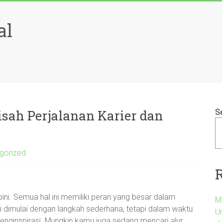
al
ah Perjalanan Karier dan
S
gorized
, opini. Semua hal ini memiliki peran yang besar dalam
M
ni dimulai dengan langkah sederhana, tetapi dalam waktu
U
enginspirasi. Mungkin kamu juga sedang mencari alur