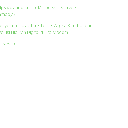
tps://diahrosanti.net/ijobet-slot-server-
amboja/
enyelami Daya Tarik Ikonik Angka Kembar dan
olusi Hiburan Digital di Era Modern
o.sp-pt.com