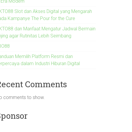
i Era Modern
KTO88 Slot dan Akses Digital yang Mengarah
ada Kampanye The Pour for the Cure
KTO88 dan Manfaat Mengatur Jadwal Bermain
njing agar Rutinitas Lebih Seimbang
IO88
anduan Memilih Platform Resmi dan
rpercaya dalam Industri Hiburan Digital
Recent Comments
o comments to show.
Sponsor