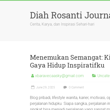
Skip
to
Diah Rosanti Journ
content
Cerita, Karya, dan Inspirasi Sehari-hari
Menemukan Semangat: Kis
Gaya Hidup Inspiratifku
xbaravecaasky@gmail.com
Uncate
June 29, 2025
0 Comment
Blog pribadi, lifestyle wanita, karier, motivasi
perjalanan hidupku. Siapa sangka, perjalanan i
singkat bisa menjadi perjalanan yang sangat m