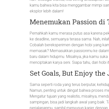
kamu bahwa kita bisa menggambar mimpi sambil
eksplor lebih dalam!
Menemukan Passion di 
Pernahkah kamu merasa putus asa karena peker
ke deadline, semuanya terasa sama. Nah, inil
Cobalah bereksperimen dengan hobi yang kamu
memasak? Memasukkan passionmu ke dalam ru
baru dalam hidupmu. Misalnya, jika kamu suka
menciptakan karya seni. Siapa tahu, dari hobi
Set Goals, But Enjoy the
Sama seperti roda yang terus berputar, kehidu
Namun, penting untuk diingat bahwa proses menu
Mengatur tujuan yang realistis, misalnya, me
sampingan, bisa jadi langkah awal yang baik. Ta
perjalananmu, sambil menyusun karier dengan