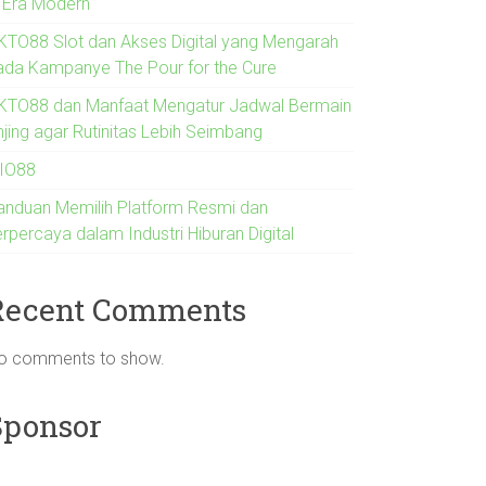
i Era Modern
KTO88 Slot dan Akses Digital yang Mengarah
ada Kampanye The Pour for the Cure
KTO88 dan Manfaat Mengatur Jadwal Bermain
njing agar Rutinitas Lebih Seimbang
IO88
anduan Memilih Platform Resmi dan
rpercaya dalam Industri Hiburan Digital
Recent Comments
o comments to show.
Sponsor