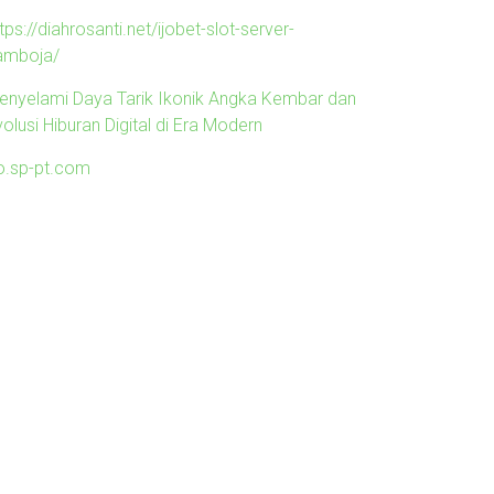
tps://diahrosanti.net/ijobet-slot-server-
amboja/
enyelami Daya Tarik Ikonik Angka Kembar dan
olusi Hiburan Digital di Era Modern
o.sp-pt.com