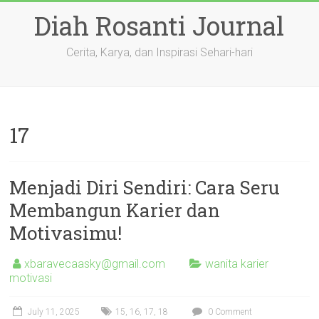
Skip
Diah Rosanti Journal
to
content
Cerita, Karya, dan Inspirasi Sehari-hari
17
Menjadi Diri Sendiri: Cara Seru
Membangun Karier dan
Motivasimu!
xbaravecaasky@gmail.com
wanita karier
motivasi
July 11, 2025
15
,
16
,
17
,
18
0 Comment