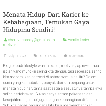
Menata Hidup: Dari Karier ke
Kebahagiaan, Temukan Gaya
Hidupmu Sendiri!
xbaravecaasky@gmail.com
wanita karier
motivasi
July 11, 2025
15
,
16
,
17
,
18
0 Comment
Blog pribadi, lifestyle wanita, karier, motivasi, opini—semua
istilah yang mungkin sering kita dengar, tapi seberapa sering
kita menemukan harmoni di antara semua hal itu? Dalam
dunia yang kian sibuk ini, banyak dari kita berjuang untuk
menata hidup, terutama saat segala sesuatunya tampaknya
saling bertabrakan. Bukan hanya antara pekerjaan dan
kesejahteraan, tetapi juga dengan kebahagiaan diri sendiri.
Yuk, kita bahas bagaimana kita bisa menyeimbangkan