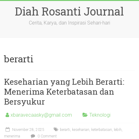
Skip
Diah Rosanti Journal
to
content
Cerita, Karya, dan Inspirasi Sehari-hari
berarti
Keseharian yang Lebih Berarti:
Menerima Keterbatasan dan
Bersyukur
xbaravecaasky@gmail.com
Teknologi
November 28, 2025
berarti
,
keseharian
,
keterbatasan
,
lebih
,
menerima
0 Comment