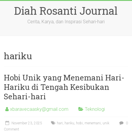
Skip
Diah Rosanti Journal
to
content
Cerita, Karya, dan Inspirasi Sehari-hari
hariku
Hobi Unik yang Menemani Hari-
Hariku di Tengah Kesibukan
Sehari-hari
xbaravecaasky@gmail.com
Teknologi
November 23, 2025
hari
,
hariku
,
hobi
,
menemani
,
unik
0
Comment