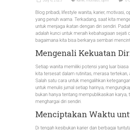
July 6, 2025
karier
,
motivasi
,
opini
0 
Blog pribadi, lifestyle wanita, karier, motivas
yang penuh warna. Terkadang, saat kita mengej
untuk menjaga ikatan dengan diri sendiri. Pad
adalah kunci untuk meraih kebahagiaan sejati d
bagaimana kita bisa berkarya sembari mencintai
Mengenali Kekuatan Dir
Setiap wanita memiliki potensi yang luar biasa
kita tersesat dalam rutinitas, merasa tertekan
Salah satu cara untuk mengalihkan ketegangan
untuk menulis jurnal setiap harinya, mengungka
bukan hanya tentang mempublikasikan karya, t
menghargai diri sendiri.
Menciptakan Waktu untu
Di tengah kesibukan karier dan berbagai tuntu