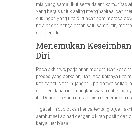
misi yang sama. Ikut serta dalam komunitas 
yang bagus untuk saling menginspirasi dan m
dukungan yang kita butuhkan saat merasa down 
belajar dari pengalaman satu sama lain, memba
dan berarti.
Menemukan Keseimbang
Diri
Pada akhirnya, perjalanan menemukan keseimba
proses yang berkelanjutan. Ada kalanya kita me
kita capai. Namun, jangan lupa bahwa setiap la
dari perjalanan ini. Luangkan waktu untuk bersy
itu. Dengan semua itu, kita bisa menemukan m
Ingatlah, hidup bukan hanya tentang tujuan akhir,
sambut setiap hari dengan pikiran positif dan c
karya luar biasa!