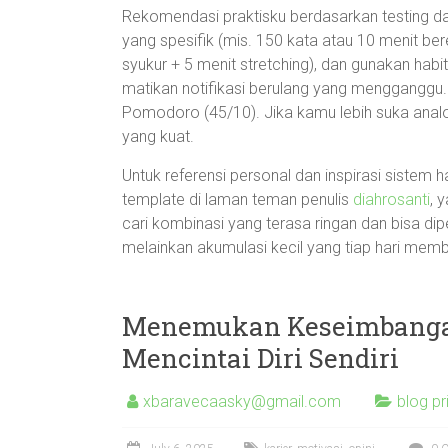
Rekomendasi praktisku berdasarkan testing da
yang spesifik (mis. 150 kata atau 10 menit ber
syukur + 5 menit stretching), dan gunakan habi
matikan notifikasi berulang yang mengganggu. 
Pomodoro (45/10). Jika kamu lebih suka analog
yang kuat.
Untuk referensi personal dan inspirasi sistem 
template di laman teman penulis
diahrosanti
, 
cari kombinasi yang terasa ringan dan bisa dip
melainkan akumulasi kecil yang tiap hari membu
Menemukan Keseimbangan
Mencintai Diri Sendiri
xbaravecaasky@gmail.com
blog pri