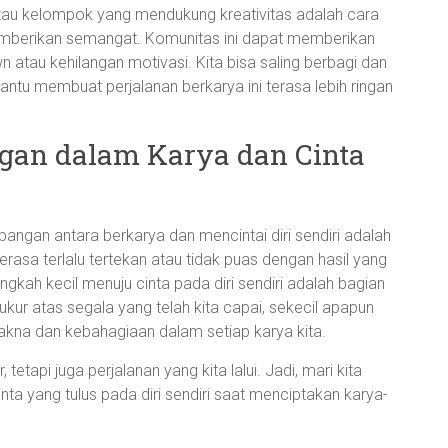
atau kelompok yang mendukung kreativitas adalah cara
emberikan semangat. Komunitas ini dapat memberikan
atau kehilangan motivasi. Kita bisa saling berbagi dan
ntu membuat perjalanan berkarya ini terasa lebih ringan
an dalam Karya dan Cinta
ngan antara berkarya dan mencintai diri sendiri adalah
rasa terlalu tertekan atau tidak puas dengan hasil yang
ngkah kecil menuju cinta pada diri sendiri adalah bagian
ukur atas segala yang telah kita capai, sekecil apapun
akna dan kebahagiaan dalam setiap karya kita.
 tetapi juga perjalanan yang kita lalui. Jadi, mari kita
inta yang tulus pada diri sendiri saat menciptakan karya-