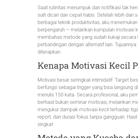
Saat rutinitas menumpuk dan notifikasi tak hent
sulit dicari dan cepat habis. Setelah lebih dar
berbagai teknik produktivitas, aku menemuka
berpengaruh — melainkan kumpulan motivasi keci
membahas metode yang sudah kukaji secara langs
perbandingan dengan alternatif lain. Tujuanny
diterapkan.
Kenapa Motivasi Kecil P
Motivasi besar seringkali intimidatif. Target b
berfungsi sebagai trigger yang bisa langsung
menulis 150 kata. Secara profesional, aku pe
berhasil bukan seminar motivasi, melainkan mi
mengukur dampak motivasi kecil terhadap tiga 
report, dan durasi fokus tanpa gangguan. Has
singkat.
Metode yang Kucoba da