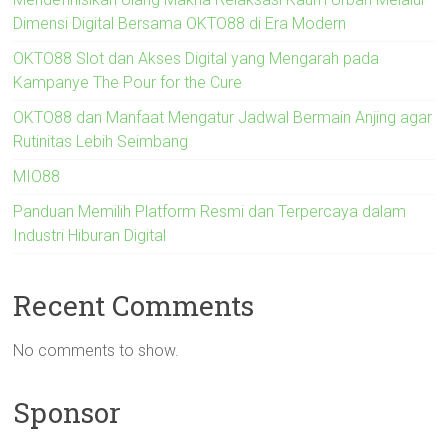
Dimensi Digital Bersama OKTO88 di Era Modern
OKTO88 Slot dan Akses Digital yang Mengarah pada
Kampanye The Pour for the Cure
OKTO88 dan Manfaat Mengatur Jadwal Bermain Anjing agar
Rutinitas Lebih Seimbang
MIO88
Panduan Memilih Platform Resmi dan Terpercaya dalam
Industri Hiburan Digital
Recent Comments
No comments to show.
Sponsor