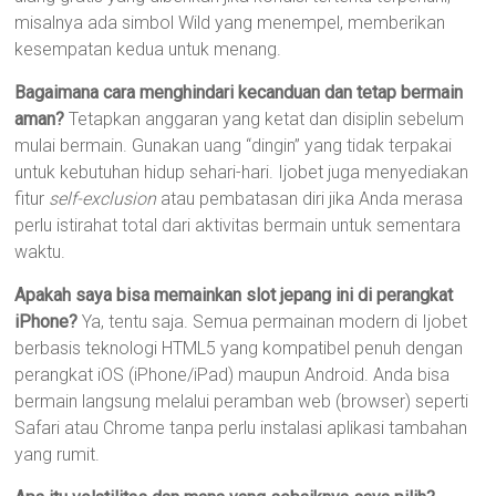
misalnya ada simbol Wild yang menempel, memberikan
kesempatan kedua untuk menang.
Bagaimana cara menghindari kecanduan dan tetap bermain
aman?
Tetapkan anggaran yang ketat dan disiplin sebelum
mulai bermain. Gunakan uang “dingin” yang tidak terpakai
untuk kebutuhan hidup sehari-hari. Ijobet juga menyediakan
fitur
self-exclusion
atau pembatasan diri jika Anda merasa
perlu istirahat total dari aktivitas bermain untuk sementara
waktu.
Apakah saya bisa memainkan slot jepang ini di perangkat
iPhone?
Ya, tentu saja. Semua permainan modern di Ijobet
berbasis teknologi HTML5 yang kompatibel penuh dengan
perangkat iOS (iPhone/iPad) maupun Android. Anda bisa
bermain langsung melalui peramban web (browser) seperti
Safari atau Chrome tanpa perlu instalasi aplikasi tambahan
yang rumit.