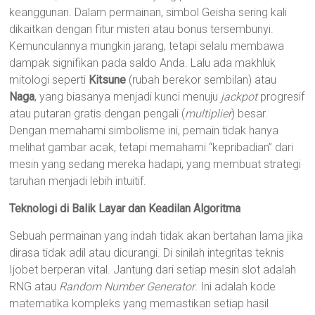
keanggunan. Dalam permainan, simbol Geisha sering kali
dikaitkan dengan fitur misteri atau bonus tersembunyi.
Kemunculannya mungkin jarang, tetapi selalu membawa
dampak signifikan pada saldo Anda. Lalu ada makhluk
mitologi seperti
Kitsune
(rubah berekor sembilan) atau
Naga
, yang biasanya menjadi kunci menuju
jackpot
progresif
atau putaran gratis dengan pengali (
multiplier
) besar.
Dengan memahami simbolisme ini, pemain tidak hanya
melihat gambar acak, tetapi memahami “kepribadian” dari
mesin yang sedang mereka hadapi, yang membuat strategi
taruhan menjadi lebih intuitif.
Teknologi di Balik Layar dan Keadilan Algoritma
Sebuah permainan yang indah tidak akan bertahan lama jika
dirasa tidak adil atau dicurangi. Di sinilah integritas teknis
Ijobet berperan vital. Jantung dari setiap mesin slot adalah
RNG atau
Random Number Generator
. Ini adalah kode
matematika kompleks yang memastikan setiap hasil