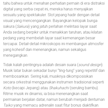
tahu bahwa untuk menahan perhatian pemain di era distraksi
digital yang serba cepat ini, mereka harus menyajikan
sesuatu yang spektakuler. Slot jepang hadir dengan detail
visual yang mencengangkan. Bayangkan kelopak bunga
sakura (
Sakura
) yang jatuh perlahan melintasi layar saat
Anda sedang berpikir untuk menaikkan taruhan, atau kilatan
pedang yang membelah layar saat kemenangan besar
tercapai. Detail-detail mikroskopis ini membangun atmosfer
yang kohesif dan menenangkan, namun sekaligus
menegangkan.
Tidak kalah pentingnya adalah desain suara (
sound design
).
Musik latar bukan sekadar bunyi “ting-tung” yang repetitif dan
membosankan. Sering kali, musiknya dikomposisikan
secara orkestral menggunakan instrumen tradisional seperti
Koto
(kecapi Jepang) atau
Shakuhachi
(seruling bambu).
Ritme musik ini dinamis; ia bisa menenangkan saat
permainan berjalan datar, namun berubah menjadi dentuman
Taiko
yang memacu adrenalin saat fitur bonus diaktifkan.