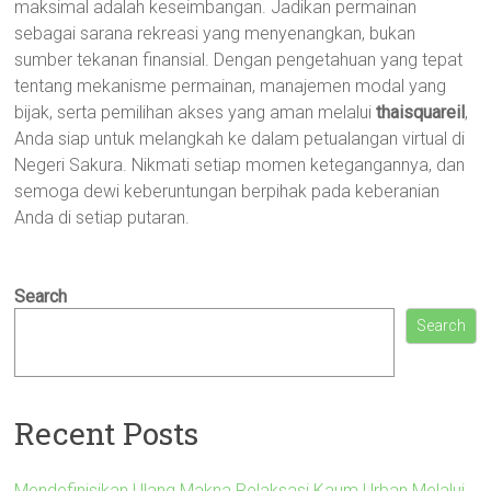
maksimal adalah keseimbangan. Jadikan permainan
sebagai sarana rekreasi yang menyenangkan, bukan
sumber tekanan finansial. Dengan pengetahuan yang tepat
tentang mekanisme permainan, manajemen modal yang
bijak, serta pemilihan akses yang aman melalui
thaisquareil
,
Anda siap untuk melangkah ke dalam petualangan virtual di
Negeri Sakura. Nikmati setiap momen ketegangannya, dan
semoga dewi keberuntungan berpihak pada keberanian
Anda di setiap putaran.
Search
Search
Recent Posts
Mendefinisikan Ulang Makna Relaksasi Kaum Urban Melalui