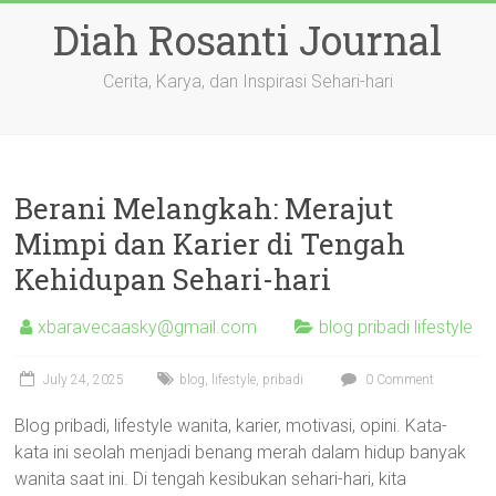
Skip
Diah Rosanti Journal
to
content
Cerita, Karya, dan Inspirasi Sehari-hari
Berani Melangkah: Merajut
Mimpi dan Karier di Tengah
Kehidupan Sehari-hari
xbaravecaasky@gmail.com
blog pribadi lifestyle
July 24, 2025
blog
,
lifestyle
,
pribadi
0 Comment
Blog pribadi, lifestyle wanita, karier, motivasi, opini. Kata-
kata ini seolah menjadi benang merah dalam hidup banyak
wanita saat ini. Di tengah kesibukan sehari-hari, kita