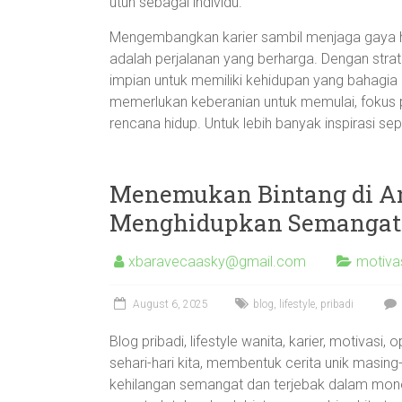
utuh sebagai individu.
Mengembangkan karier sambil menjaga gaya h
adalah perjalanan yang berharga. Dengan strat
impian untuk memiliki kehidupan yang bahagia
memerlukan keberanian untuk memulai, fokus p
rencana hidup. Untuk lebih banyak inspirasi se
Menemukan Bintang di Ant
Menghidupkan Semangatm
xbaravecaasky@gmail.com
motivas
August 6, 2025
blog
,
lifestyle
,
pribadi
Blog pribadi, lifestyle wanita, karier, motivas
sehari-hari kita, membentuk cerita unik masing-
kehilangan semangat dan terjebak dalam monot