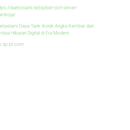
tps://diahrosanti.net/ijobet-slot-server-
amboja/
enyelami Daya Tarik Ikonik Angka Kembar dan
olusi Hiburan Digital di Era Modern
o.sp-pt.com