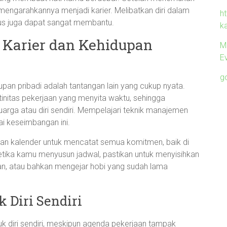
engarahkannya menjadi karier. Melibatkan diri dalam
ht
us juga dapat sangat membantu.
k
 Karier dan Kehidupan
M
Ev
g
pan pribadi adalah tantangan lain yang cukup nyata.
initas pekerjaan yang menyita waktu, sehingga
rga atau diri sendiri. Mempelajari teknik manajemen
i keseimbangan ini.
n kalender untuk mencatat semua komitmen, baik di
etika kamu menyusun jadwal, pastikan untuk menyisihkan
an, atau bahkan mengejar hobi yang sudah lama
Diri Sendiri
k diri sendiri, meskipun agenda pekerjaan tampak