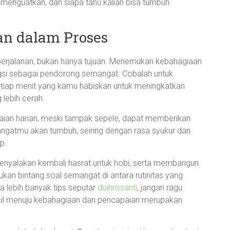
g menguatkan, dan siapa tahu kalian bisa tumbuh
n dalam Proses
g perjalanan, bukan hanya tujuan. Menemukan kebahagiaan
gsi sebagai pendorong semangat. Cobalah untuk
tiap menit yang kamu habiskan untuk meningkatkan
 lebih cerah.
an harian, meski tampak sepele, dapat memberikan
gatmu akan tumbuh, seiring dengan rasa syukur dan
p.
, menyalakan kembali hasrat untuk hobi, serta membangun
an bintang soal semangat di antara rutinitas yang
 lebih banyak tips seputar
diahrosanti
, jangan ragu
 kecil menuju kebahagiaan dan pencapaian merupakan