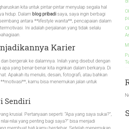
d
haruskan kita untuk pintar-pintar menyulap segala hal
O
aya hidup. Dalam
blog pribadi
saya, saya ingin berbagi
p
eimbang antara **lifestyle wanita**, pencapaian dalam
termotivasi. Ini adalah perjalanan yang tidak selalu
O
bahagiaan.
A
njadikannya Karier
M
P
n bergerak ke dalamnya. Inilah yang disebut dengan
Te
u apa yang benar-benar kita inginkan dalam berkarya. Di
at. Apakah itu menulis, desain, fotografi, atau bahkan
**motivasi**, kamu bisa menemukan jalan untuk
N
i Sendiri
ang krusial. Pertanyaan seperti: “Apa yang saya sukai?”,
nilai-nilai yang penting bagi saya?” bisa menjadi
yang membuat hati kamu berdebar. Setelah menemukan