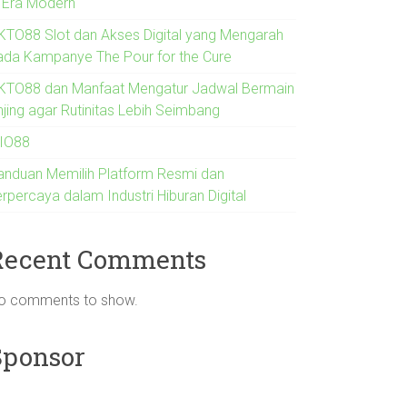
i Era Modern
KTO88 Slot dan Akses Digital yang Mengarah
ada Kampanye The Pour for the Cure
KTO88 dan Manfaat Mengatur Jadwal Bermain
njing agar Rutinitas Lebih Seimbang
IO88
anduan Memilih Platform Resmi dan
rpercaya dalam Industri Hiburan Digital
Recent Comments
o comments to show.
Sponsor