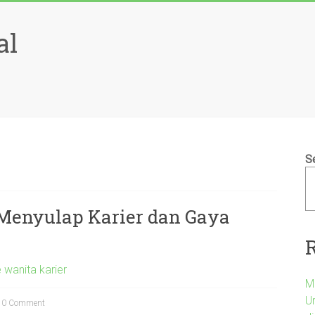
al
S
 Menyulap Karier dan Gaya
e wanita karier
M
U
0 Comment