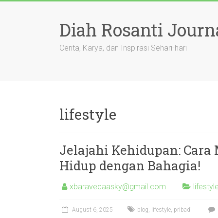
Skip
to
Diah Rosanti Journ
content
Cerita, Karya, dan Inspirasi Sehari-hari
lifestyle
Jelajahi Kehidupan: Cara
Hidup dengan Bahagia!
xbaravecaasky@gmail.com
lifestyl
August 6, 2025
blog
,
lifestyle
,
pribadi