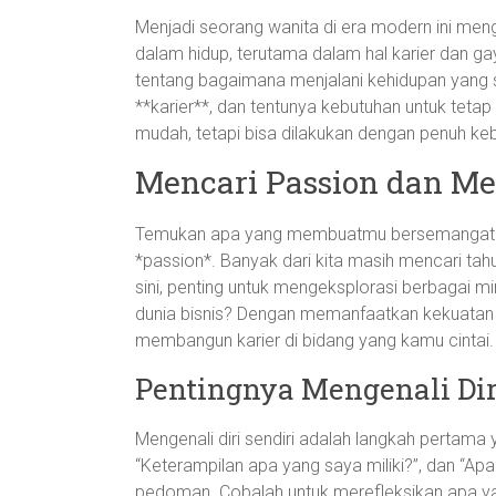
Menjadi seorang wanita di era modern ini meng
dalam hidup, terutama dalam hal karier dan g
tentang bagaimana menjalani kehidupan yang s
**karier**, dan tentunya kebutuhan untuk tetap 
mudah, tetapi bisa dilakukan dengan penuh ke
Mencari Passion dan Me
Temukan apa yang membuatmu bersemangat da
*passion*. Banyak dari kita masih mencari tah
sini, penting untuk mengeksplorasi berbagai min
dunia bisnis? Dengan memanfaatkan kekuatan 
membangun karier di bidang yang kamu cintai.
Pentingnya Mengenali Dir
Mengenali diri sendiri adalah langkah pertama y
“Keterampilan apa yang saya miliki?”, dan “Apa 
pedoman. Cobalah untuk merefleksikan apa 