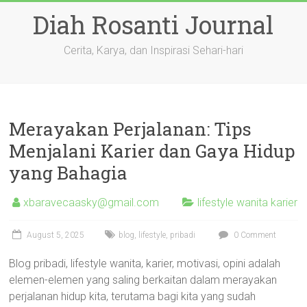
Skip
Diah Rosanti Journal
to
content
Cerita, Karya, dan Inspirasi Sehari-hari
Merayakan Perjalanan: Tips
Menjalani Karier dan Gaya Hidup
yang Bahagia
xbaravecaasky@gmail.com
lifestyle wanita karier
August 5, 2025
blog
,
lifestyle
,
pribadi
0 Comment
Blog pribadi, lifestyle wanita, karier, motivasi, opini adalah
elemen-elemen yang saling berkaitan dalam merayakan
perjalanan hidup kita, terutama bagi kita yang sudah