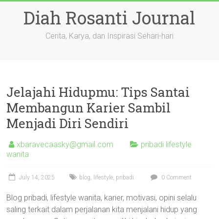
Skip
Diah Rosanti Journal
to
content
Cerita, Karya, dan Inspirasi Sehari-hari
Jelajahi Hidupmu: Tips Santai
Membangun Karier Sambil
Menjadi Diri Sendiri
xbaravecaasky@gmail.com
pribadi lifestyle
wanita
July 14, 2025
blog
,
lifestyle
,
pribadi
0 Comment
Blog pribadi, lifestyle wanita, karier, motivasi, opini selalu
saling terkait dalam perjalanan kita menjalani hidup yang