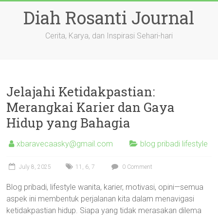
Skip
Diah Rosanti Journal
to
content
Cerita, Karya, dan Inspirasi Sehari-hari
Jelajahi Ketidakpastian:
Merangkai Karier dan Gaya
Hidup yang Bahagia
xbaravecaasky@gmail.com
blog pribadi lifestyle
July 8, 2025
11
,
6
,
7
0 Comment
Blog pribadi, lifestyle wanita, karier, motivasi, opini—semua
aspek ini membentuk perjalanan kita dalam menavigasi
ketidakpastian hidup. Siapa yang tidak merasakan dilema