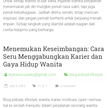
Untuk setiap wanita di luar sana, ingatlah bahwa perjalanan
menemukan jati diri mungkin penuh rasa sakit, tapi juga
penuh kebahagiaan. Jadilah dirimu sendiri, tetap mencari
inspirasi, dan jangan pernah berhenti untuk berjuang meraih
impian. Setiap langkah yang diambil adalah bagian dari
cerita hidupmu yang berharga.
Menemukan Keseimbangan: Cara
Seru Menggabungkan Karier dan
Gaya Hidup Wanita
xbaravecaasky@gmail.com
blog pribadi lifestyle
July 9, 2025
11
,
6
,
7
0 Comment
Blog pribadi, lifestyle wanita, karier, motivasi, opini—semua
hal ini seolah menyatu dalam perjalanan seorang wanita