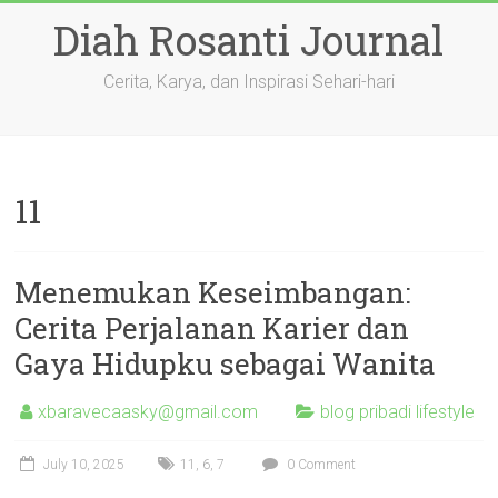
Skip
Diah Rosanti Journal
to
content
Cerita, Karya, dan Inspirasi Sehari-hari
11
Menemukan Keseimbangan:
Cerita Perjalanan Karier dan
Gaya Hidupku sebagai Wanita
xbaravecaasky@gmail.com
blog pribadi lifestyle
July 10, 2025
11
,
6
,
7
0 Comment