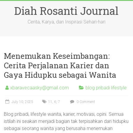
Skip
Diah Rosanti Journal
to
content
Cerita, Karya, dan Inspirasi Sehari-hari
Menemukan Keseimbangan:
Cerita Perjalanan Karier dan
Gaya Hidupku sebagai Wanita
xbaravecaasky@gmail.com
blog pribadi lifestyle
July 10, 2025
11
,
6
,
7
0 Comment
Blog pribadi, lifestyle wanita, karier, motivasi, opini. Semua
istilah ini seakan menjadi bagian tak terpisahkan dari hidupku
sebagai seorang wanita yang berusaha menemukan