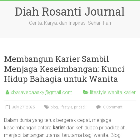
Skip
Diah Rosanti Journal
to
content
Cerita, Karya, dan Inspirasi Sehari-hari
Membangun Karier Sambil
Menjaga Keseimbangan: Kunci
Hidup Bahagia untuk Wanita
xbaravecaasky@gmail.com
lifestyle wanita karier
July 27, 2025
blog
,
lifestyle
,
pribadi
0 Comment
Dalam dunia yang terus bergerak cepat, menjaga
keseimbangan antara
karier
dan kehidupan pribadi telah
menjadi tantangan utama, terutama bagi wanita. Blog