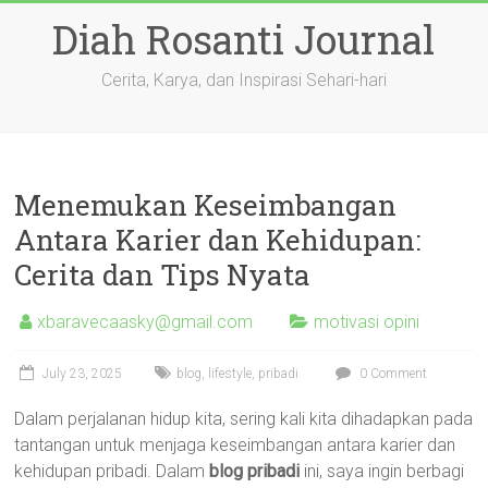
Skip
Diah Rosanti Journal
to
content
Cerita, Karya, dan Inspirasi Sehari-hari
Menemukan Keseimbangan
Antara Karier dan Kehidupan:
Cerita dan Tips Nyata
xbaravecaasky@gmail.com
motivasi opini
July 23, 2025
blog
,
lifestyle
,
pribadi
0 Comment
Dalam perjalanan hidup kita, sering kali kita dihadapkan pada
tantangan untuk menjaga keseimbangan antara karier dan
kehidupan pribadi. Dalam
blog pribadi
ini, saya ingin berbagi