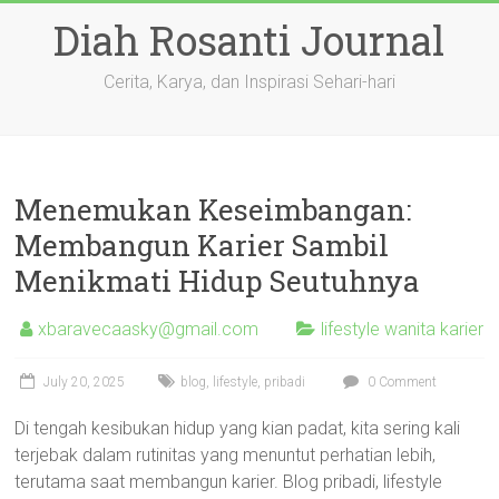
Skip
Diah Rosanti Journal
to
content
Cerita, Karya, dan Inspirasi Sehari-hari
Menemukan Keseimbangan:
Membangun Karier Sambil
Menikmati Hidup Seutuhnya
xbaravecaasky@gmail.com
lifestyle wanita karier
July 20, 2025
blog
,
lifestyle
,
pribadi
0 Comment
Di tengah kesibukan hidup yang kian padat, kita sering kali
terjebak dalam rutinitas yang menuntut perhatian lebih,
terutama saat membangun karier. Blog pribadi, lifestyle