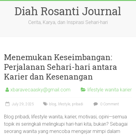
Skip
Diah Rosanti Journal
to
content
Cerita, Karya, dan Inspirasi Sehari-hari
Menemukan Keseimbangan:
Perjalanan Sehari-hari antara
Karier dan Kesenangan
xbaravecaasky@gmail.com
lifestyle wanita karier
July 29, 2025
blog
,
lifestyle
,
pribadi
0 Comment
Blog pribadi, lifestyle wanita, karier, motivasi, opini—semua
topik ini seringkali melingkupi hari-hari kita, bukan? Sebagai
seorang wanita yang mencoba mengejar mimpi dalam