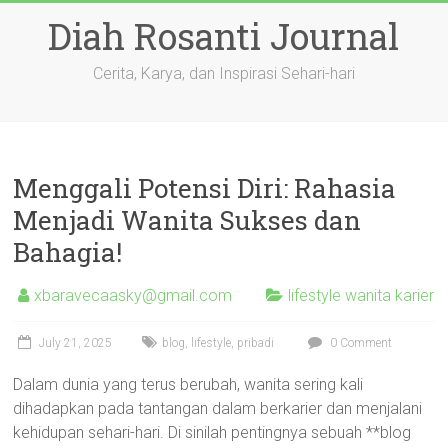
Skip
Diah Rosanti Journal
to
content
Cerita, Karya, dan Inspirasi Sehari-hari
Menggali Potensi Diri: Rahasia
Menjadi Wanita Sukses dan
Bahagia!
xbaravecaasky@gmail.com
lifestyle wanita karier
July 21, 2025
blog
,
lifestyle
,
pribadi
0 Comment
Dalam dunia yang terus berubah, wanita sering kali
dihadapkan pada tantangan dalam berkarier dan menjalani
kehidupan sehari-hari. Di sinilah pentingnya sebuah **blog