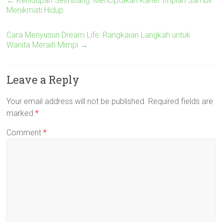
←
Kehidupan Seimbang: Menciptakan Karier Impian Sambil
Menikmati Hidup
Cara Menyusun Dream Life: Rangkaian Langkah untuk
Wanita Meraih Mimpi
→
Leave a Reply
Your email address will not be published.
Required fields are
marked
*
Comment
*