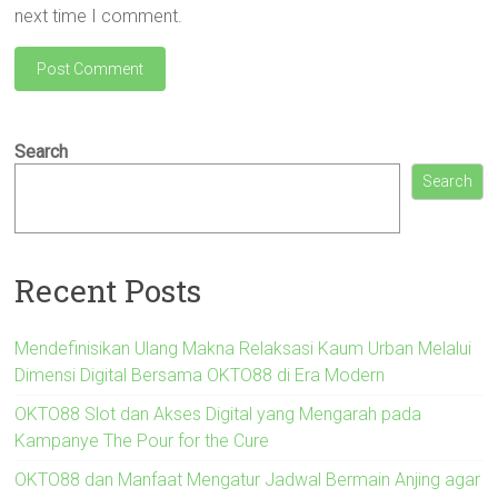
next time I comment.
Search
Search
Recent Posts
Mendefinisikan Ulang Makna Relaksasi Kaum Urban Melalui
Dimensi Digital Bersama OKTO88 di Era Modern
OKTO88 Slot dan Akses Digital yang Mengarah pada
Kampanye The Pour for the Cure
OKTO88 dan Manfaat Mengatur Jadwal Bermain Anjing agar