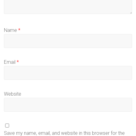
Name
*
Email
*
Website
Save my name, email, and website in this browser for the