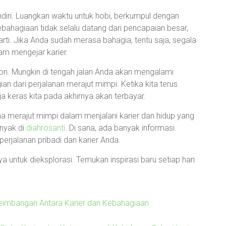
ndiri. Luangkan waktu untuk hobi, berkumpul dengan
bahagiaan tidak selalu datang dari pencapaian besar,
ti. Jika Anda sudah merasa bahagia, tentu saja, segala
lam mengejar karier.
aton. Mungkin di tengah jalan Anda akan mengalami
an dari perjalanan merajut mimpi. Ketika kita terus
a keras kita pada akhirnya akan terbayar.
na merajut mimpi dalam menjalani karier dan hidup yang
anyak di
diahrosanti
. Di sana, ada banyak informasi
rjalanan pribadi dan karier Anda.
 untuk dieksplorasi. Temukan inspirasi baru setiap hari
imbangan Antara Karier dan Kebahagiaan