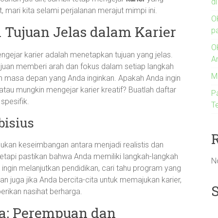
d
 mari kita selami perjalanan merajut mimpi ini.
O
Tujuan Jelas dalam Karier
p
O
ngejar karier adalah menetapkan tujuan yang jelas.
A
 Tujuan memberi arah dan fokus dalam setiap langkah
M
an masa depan yang Anda inginkan. Apakah Anda ingin
 atau mungkin mengejar karier kreatif? Buatlah daftar
P
spesifik.
Te
bisius
ukan keseimbangan antara menjadi realistis dan
, tetapi pastikan bahwa Anda memiliki langkah-langkah
N
 ingin melanjutkan pendidikan, cari tahu program yang
n juga jika Anda bercita-cita untuk memajukan karier,
rikan nasihat berharga.
ja: Perempuan dan