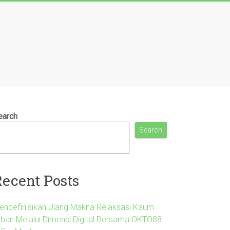
earch
Search
Recent Posts
endefinisikan Ulang Makna Relaksasi Kaum
rban Melalui Dimensi Digital Bersama OKTO88