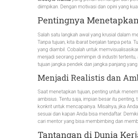
diimpikan. Dengan motivasi dan opini yang kuat,
Pentingnya Menetapkan 
Salah satu langkah awal yang krusial dalam me
Tanpa tujuan, kita ibarat berjalan tanpa peta.
yang diambil. Cobalah untuk memvisualisasik
menjadi seorang pemimpin di industri tertentu,
tujuan jangka pendek dan jangka panjang yang 
Menjadi Realistis dan Am
Saat menetapkan tujuan, penting untuk menem
ambisius. Tentu saja, impian besar itu penting
konkrit untuk mencapainya. Misalnya, jika Anda
sesuai dan kapan Anda bisa mendaftar. Demikia
cari mentor yang bisa membimbing dan membe
Tantangan di Dunia Ker